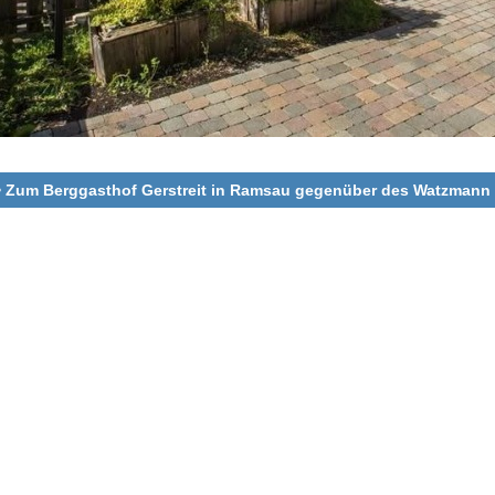
 Zum Berggasthof Gerstreit in Ramsau gegenüber des Watzmann