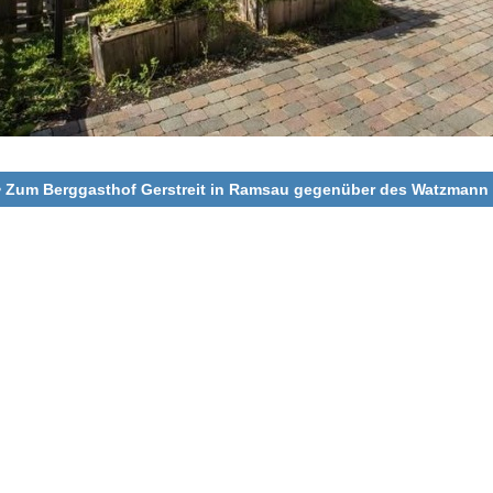
 Zum Berggasthof Gerstreit in Ramsau gegenüber des Watzmann